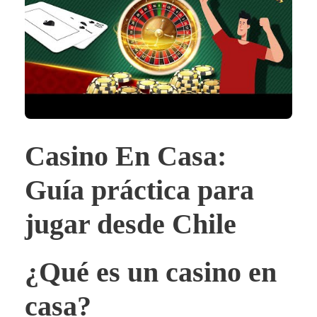
Casino En Casa:
Guía práctica para
jugar desde Chile
¿Qué es un casino en
casa?