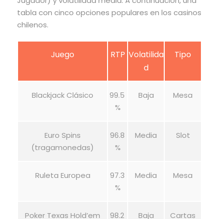
Jugador) y volatilidad media. A continuación, una
tabla con cinco opciones populares en los casinos
chilenos.
Juego
RTP
Volatilida
Tipo
d
Blackjack Clásico
99.5
Baja
Mesa
%
Euro Spins
96.8
Media
Slot
(tragamonedas)
%
Ruleta Europea
97.3
Media
Mesa
%
Poker Texas Hold’em
98.2
Baja
Cartas