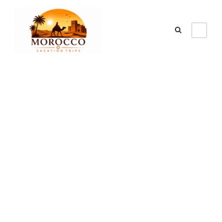
Casino En Casa:
pasos y métodos
para jugar desde
Chile