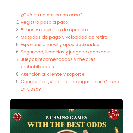
¿Qué es un casino en casa?
Registro paso a paso
Bonos y requisitos de apuesta
Métodos de pago y velocidad de retiro
Experiencia móvil y apps dedicadas
Seguridad, licencias y juego responsable
Juegos recomendados y mejores
probabilidades
Atención al cliente y soporte
Conclusión: ¿Vale la pena jugar en un Casino
En Casa?