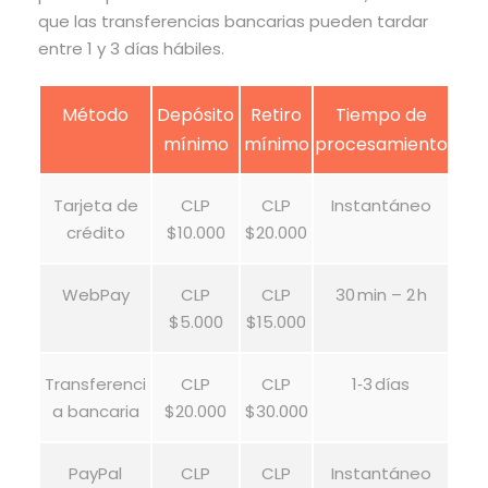
que las transferencias bancarias pueden tardar
entre 1 y 3 días hábiles.
Método
Depósito
Retiro
Tiempo de
mínimo
mínimo
procesamiento
Tarjeta de
CLP
CLP
Instantáneo
crédito
$10.000
$20.000
WebPay
CLP
CLP
30 min – 2 h
$5.000
$15.000
Transferenci
CLP
CLP
1‑3 días
a bancaria
$20.000
$30.000
PayPal
CLP
CLP
Instantáneo