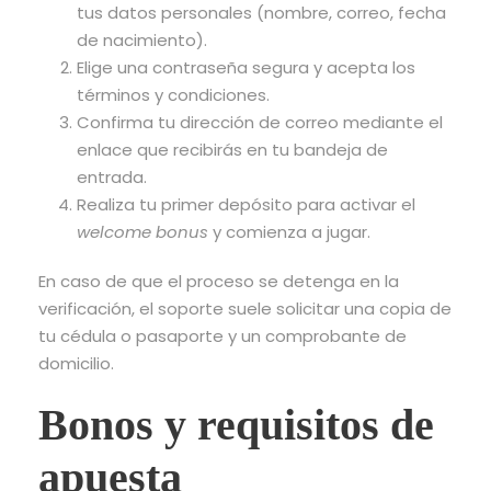
tus datos personales (nombre, correo, fecha
de nacimiento).
Elige una contraseña segura y acepta los
términos y condiciones.
Confirma tu dirección de correo mediante el
enlace que recibirás en tu bandeja de
entrada.
Realiza tu primer depósito para activar el
welcome bonus
y comienza a jugar.
En caso de que el proceso se detenga en la
verificación, el soporte suele solicitar una copia de
tu cédula o pasaporte y un comprobante de
domicilio.
Bonos y requisitos de
apuesta