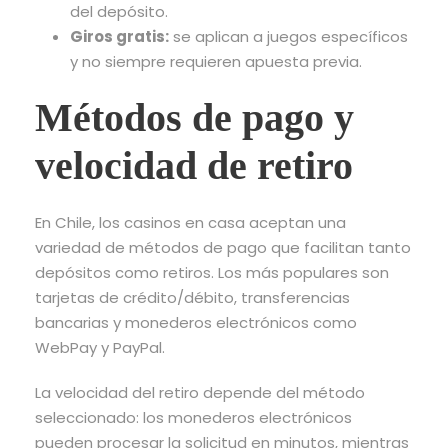
del depósito.
Giros gratis:
se aplican a juegos específicos
y no siempre requieren apuesta previa.
Métodos de pago y
velocidad de retiro
En Chile, los casinos en casa aceptan una
variedad de métodos de pago que facilitan tanto
depósitos como retiros. Los más populares son
tarjetas de crédito/débito, transferencias
bancarias y monederos electrónicos como
WebPay y PayPal.
La velocidad del retiro depende del método
seleccionado: los monederos electrónicos
pueden procesar la solicitud en minutos, mientras