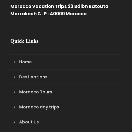
Morocco Vacation Trips 23 Bdibn Batouta
Marrakech C . P : 40000 Morocco
Quick Links
Home
Destinations
Morocco Tours
Morocco day trips
About Us