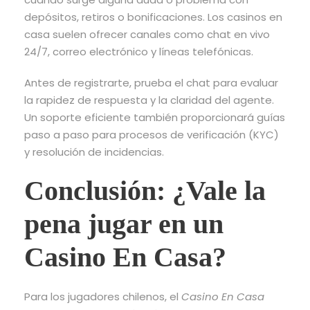
depósitos, retiros o bonificaciones. Los casinos en
casa suelen ofrecer canales como chat en vivo
24/7, correo electrónico y líneas telefónicas.
Antes de registrarte, prueba el chat para evaluar
la rapidez de respuesta y la claridad del agente.
Un soporte eficiente también proporcionará guías
paso a paso para procesos de verificación (KYC)
y resolución de incidencias.
Conclusión: ¿Vale la
pena jugar en un
Casino En Casa?
Para los jugadores chilenos, el
Casino En Casa