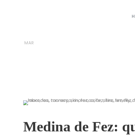
H
24
moroccovacationtrips
B
MAR
Cuidad Fez
Medina de Fez: qu