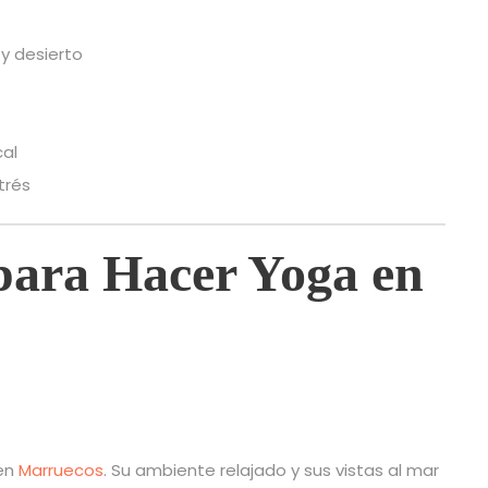
y desierto
cal
trés
para Hacer Yoga en
 en
Marruecos
. Su ambiente relajado y sus vistas al mar