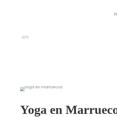
H
04
moroccovacationtrips
B
APR
Yoga en Marr
Yoga en Marrueco