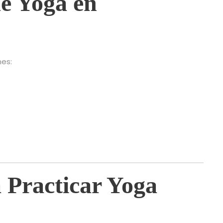
de Yoga en
nes:
 Practicar Yoga