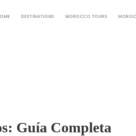
OME
DESTINATIONS
MOROCCO TOURS
MOROCC
log
0
uecos
s: Guía Completa